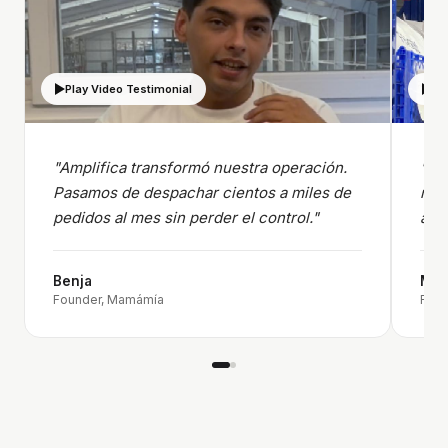
Play Video Testimonial
Pl
"Amplifica transformó nuestra operación.
"De
Pasamos de despachar cientos a miles de
nue
pedidos al mes sin perder el control."
al 
Benja
Max
Founder
,
Mamámía
Foun